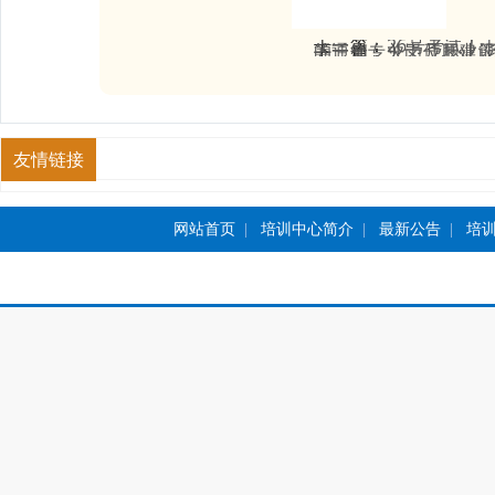
上一篇：
26号考试！
下一篇：
关于开展建设工程见证员等三个专业岗位职业能力提升培训的通知
友情链接
网站首页
|
培训中心简介
|
最新公告
|
培