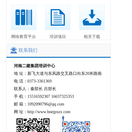
网络教育平台
培训项目
相关下载
联系我们
河南二建集团培训中心
地 址：新飞大道与东风路交叉路口向东20米路南
电 话：0373-3361369
联系人：秦部长 吕部长
手 机：15516592307 16637325353
邮 箱：1092090796@qq.com
网 址：http://www.hnejpxzx.com