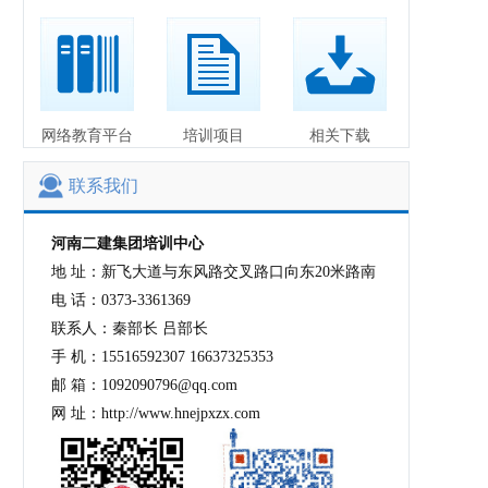
网络教育平台
培训项目
相关下载
联系我们
河南二建集团培训中心
地 址：新飞大道与东风路交叉路口向东20米路南
电 话：0373-3361369
联系人：秦部长 吕部长
手 机：15516592307 16637325353
邮 箱：1092090796@qq.com
网 址：http://www.hnejpxzx.com