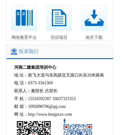
网络教育平台
培训项目
相关下载
联系我们
河南二建集团培训中心
地 址：新飞大道与东风路交叉路口向东20米路南
电 话：0373-3361369
联系人：秦部长 吕部长
手 机：15516592307 16637325353
邮 箱：1092090796@qq.com
网 址：http://www.hnejpxzx.com