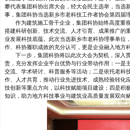
攀代表
集团科协
出席大会，经大会民主选举，当选
事，
集团
科协
当选
新乡市
老科技工作者协会第四届
作为建筑施工骨干企业，
集团科协
始终高度重
搭建科研创新、技术交流、人才引育、成果推广的
业发展科技底蕴。此次当选新乡市老科协理事单位
作、科协履职成效的充分认可，更是企业融入地方
下一步，
集团
科协将以此次大会为契机，深入
责，充分发挥企业平台优势与行业带动作用：一是
交流、学术研讨、科普服务等活动；二是依托老科
作、人才共育，推动行业先进技术、成熟经验转化
技创新
等
重点方向，以科技赋能项目建设；四是积
知识，助力地方科技事业与建筑业高质量发展双向