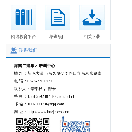
网络教育平台
培训项目
相关下载
联系我们
河南二建集团培训中心
地 址：新飞大道与东风路交叉路口向东20米路南
电 话：0373-3361369
联系人：秦部长 吕部长
手 机：15516592307 16637325353
邮 箱：1092090796@qq.com
网 址：http://www.hnejpxzx.com