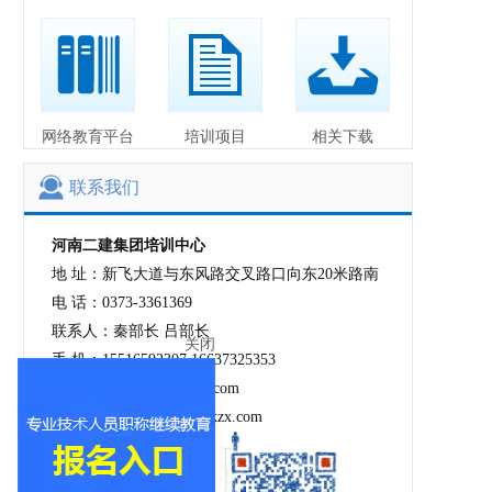
网络教育平台
培训项目
相关下载
联系我们
河南二建集团培训中心
地 址：新飞大道与东风路交叉路口向东20米路南
电 话：0373-3361369
联系人：秦部长 吕部长
手 机：15516592307 16637325353
关闭
邮 箱：1092090796@qq.com
网 址：http://www.hnejpxzx.com