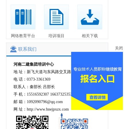
网络教育平台
培训项目
相关下载
联系我们
关闭
河南二建集团培训中心
地 址：新飞大道与东风路交叉路口向东20米路南
电 话：0373-3361369
联系人：秦部长 吕部长
手 机：15516592307 16637325353
邮 箱：1092090796@qq.com
网 址：http://www.hnejpxzx.com