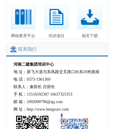
网络教育平台
培训项目
相关下载
联系我们
河南二建集团培训中心
地 址：新飞大道与东风路交叉路口向东20米路南
电 话：0373-3361369
联系人：秦部长 吕部长
手 机：15516592307 16637325353
邮 箱：1092090796@qq.com
网 址：http://www.hnejpxzx.com