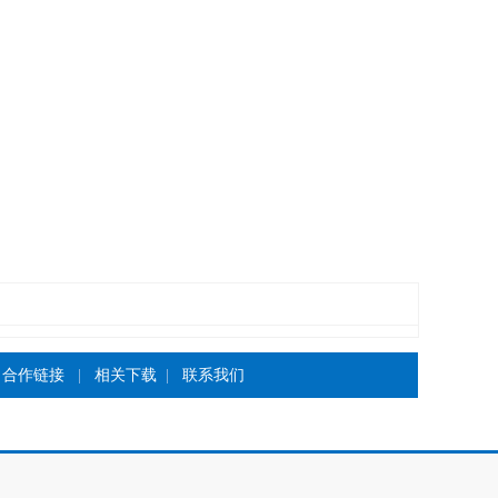
|
合作链接
|
相关下载
|
联系我们