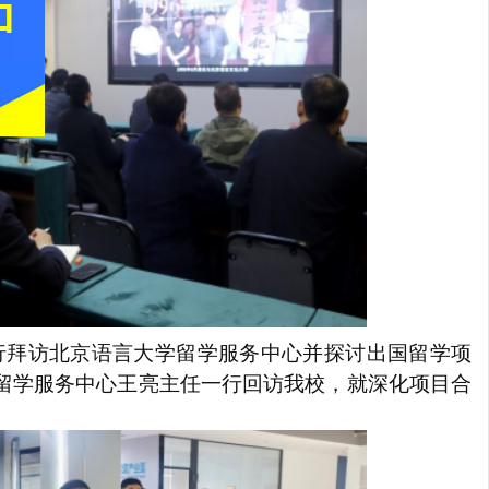
行拜访
北京语言大学
留学服务中心
并探讨出国留学
项
留学服务中心
王亮主任一行
回访我校，就深化项目合