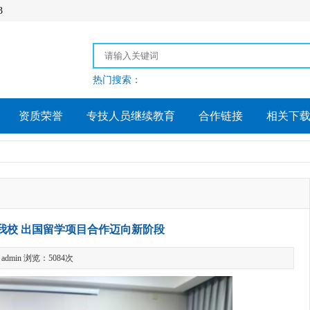
3
热门搜索：
资质荣誉
专技人员继续教育
合作链接
相关下
我校 出国留学项目合作迈向新阶段
dmin 浏览：5084次