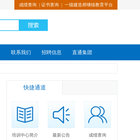
成绩查询
|
证书查询
|
一级建造师继续教育平台
载
联系我们
招聘信息
直通集团
快捷通道
培训中心简介
最新公告
成绩查询