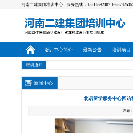
河南二建集团培训中心 服务热线：15516592307 1663732535
培训中心简介
最新公告
培训项目
培训通知
新闻中心
北语留学服务中心回访
发布：a