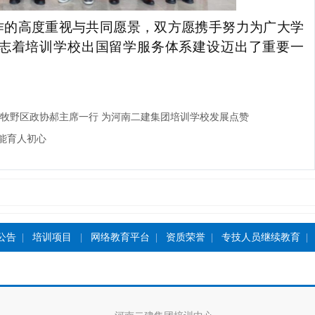
作的高度重视与共同愿景，
双方愿
携手
努力
为广大学
志着
培训学校
出国留学服务体系建设迈出了重要一
市牧野区政协郝主席一行 为河南二建集团培训学校发展点赞
能育人初心
公告
|
培训项目
|
网络教育平台
|
资质荣誉
|
专技人员继续教育