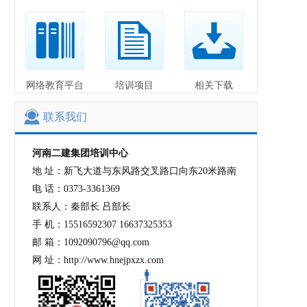
网络教育平台
培训项目
相关下载
联系我们
河南二建集团培训中心
地 址：新飞大道与东风路交叉路口向东20米路南
电 话：0373-3361369
联系人：秦部长 吕部长
手 机：15516592307 16637325353
邮 箱：1092090796@qq.com
网 址：http://www.hnejpxzx.com